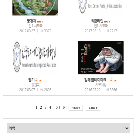
풍경화
백금라인
협회사무국
협회사무국
2017.03.27
|
Hit 3379
2017.03.13
|
Hit 2717
딸기
김해 클레이아크 ...
강원욱
사무처장
2017.03.07
|
Hit 2805
2016.07.22
|
Hit 3866
1
2
3
4
[ 5 ]
6