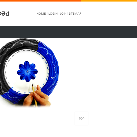
용공간
HOME
|
LOGIN
|
JOIN
|
SITEMAP